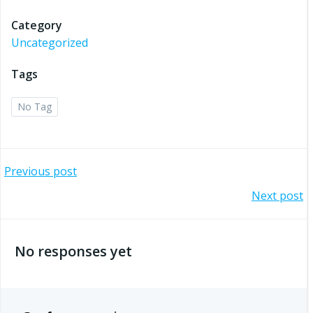
Category
Uncategorized
Tags
No Tag
Bericht
Previous post
Bericht
Next post
navigatie
navigatie
No responses yet