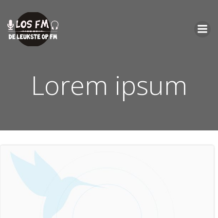
Ga
naar
de
inhoud
Lorem ipsum